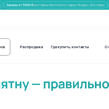
ы от 5000 ₽
доставим бесплатно через Яндекс Доставку
Скидки н
ров
Распродажа
Где купить, контакты
О 
ятну —
правильно