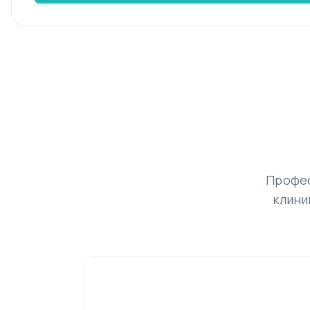
Профес
клини