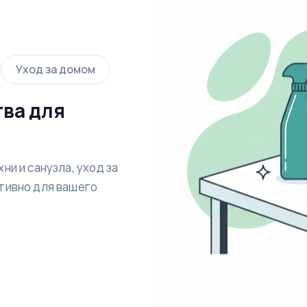
Уход за домом
ва для
и и санузла, уход за
тивно для вашего