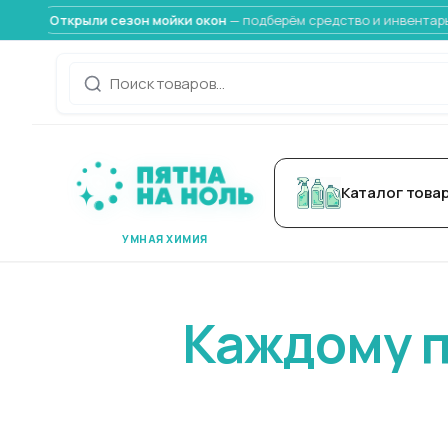
крыли сезон мойки окон
— подберём средство и инвентарь
Заказ
Каталог това
УМНАЯ ХИМИЯ
Каждому п